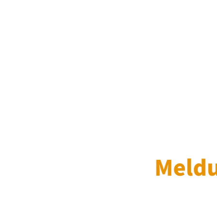
Inhalt: Bruttolohn, Arbeitsstunden, Urlaubsgewährun
Angestellte: Nur An- und Abmeldung erforderlich
An- und Abmeldung: bei Beschäftigungsbeginn und B
Die monatlichen Beiträge werden automatisch von S
generiert, eine monatlichen Meldung ist nicht erforder
Auszubildende
Anmeldung: Kopie des durch die Handwerkskammer od
Ausbildungsvertrages zum Beginn der Ausbildung an
Meldung: nur bei Anforderung der Erstattung für die
A
Abmeldung: bei Beendigung der Ausbildung (über das
Ausbildungsende melden Sie mit der elektronischen
Prüfung“ oder 51 „Abbruch der Ausbildung“.
Besondernheiten bei Elternzeit
Nimmt ein Arbeitnehmer Elternzeit in Anspruch, ist d