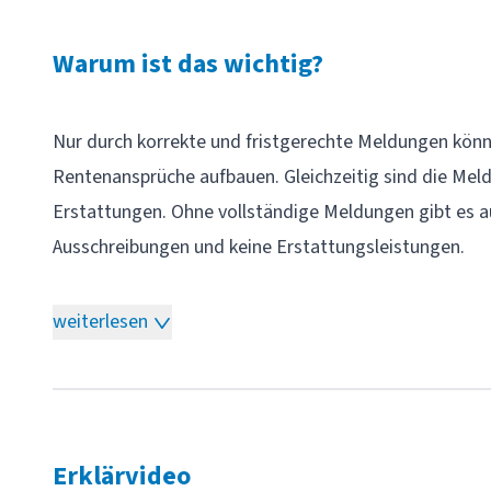
Warum ist das wichtig?
Nur durch korrekte und fristgerechte
Meldungen
könn
Rentenansprüche aufbauen. Gleichzeitig sind die Meld
Erstattungen. Ohne vollständige Meldungen gibt es 
Ausschreibungen und keine Erstattungsleistungen.
weiterlesen
Was ist zu melden?
Gewerbliche Arbeitnehmer: An- und Abmeldung s
An- und Abmeldung: bei Beschäftigungsbeginn und B
Meldepflicht: Monatlich bis zum 15. des Folgemonats
Erklärvideo