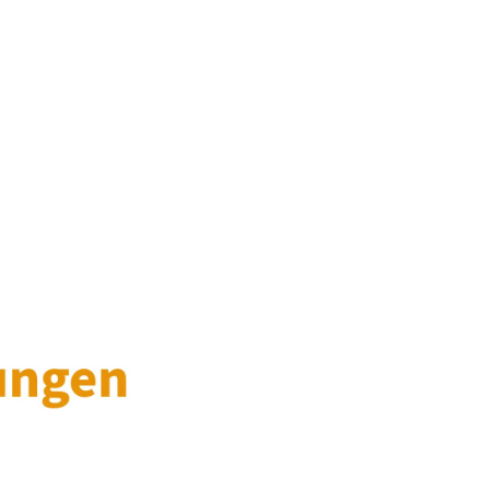
g usw.
eschäftigungsende
OKA-BAU bis zur Abmeldung des Angestellten
lich.
er die Industrie- und Handelskammer bestätigten
 SOKA-BAU senden
usbildungsvergütung
Kundenportal
oder
Baulohn-Programm
). Das
 Monatsmeldung über den Melde-Beleg 52 „Ende mit
ieser Zeitraum elektronisch zu melden. Während der